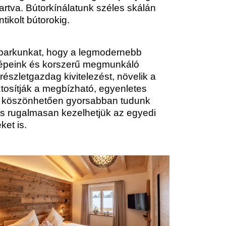
artva. Bútorkínálatunk széles skálán
ikolt bútorokig.
pparkunkat, hogy a legmodernebb
épeink és korszerű megmunkáló
részletgazdag kivitelezést, növelik a
ztosítják a megbízható, egyenletes
k köszönhetően gyorsabban tudunk
és rugalmasan kezelhetjük az egyedi
et is.