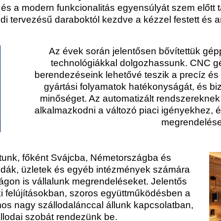
és a modern funkcionalitás egyensúlyát szem előtt t
i tervezésű daraboktól kezdve a kézzel festett és ant
Az évek során jelentősen bővítettük gé
technológiákkal dolgozhassunk. CNC g
berendezéseink lehetővé teszik a precíz és 
gyártási folyamatok hatékonyságát, és bi
minőséget. Az automatizált rendszerekne
alkalmazkodni a változó piaci igényekhez, 
megrendelések
rtunk, főként Svájcba, Németországba és
odák, üzletek és egyéb intézmények számára
ágon is vállalunk megrendeléseket. Jelentős
i felújításokban, szoros együttműködésben a
s nagy szállodalánccal állunk kapcsolatban,
llodai szobát rendezünk be.