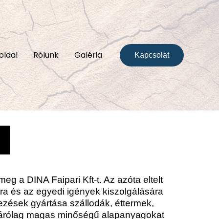
oldal
Rólunk
Galéria
Kapcsolat
g a DINA Faipari Kft-t. Az azóta eltelt
ára és az egyedi igények kiszolgálására
ezések gyártása szállodák, éttermek,
izárólag magas minőségű alapanyagokat