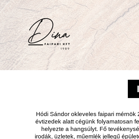
Skip
to
content
Hódi Sándor okleveles faipari mérnök 2
évtizedek alatt cégünk folyamatosan fe
helyezte a hangsúlyt. Fő tevékenysé
irodák, üzletek, műemlék jellegű épü