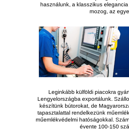
használunk, a klasszikus elegancia 
mozog, az egyed
Leginkább külföldi piacokra gyá
Lengyelországba exportálunk. Száll
készítünk bútorokat, de Magyarorsz
tapasztalattal rendelkezünk műemlék
műemlékvédelmi hatóságokkal. Számo
évente 100-150 szá